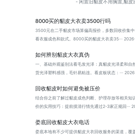
- 闲置旧貂皮不用搁置,貂
8000买的貂皮大衣卖3500行吗
3500元在二手貂皮市场算偏高报价‌，多数回收价集中
看衣服成色和款式。‌‌‌8000买的貂皮大衣卖35··· 2026-
如何辨别貂皮大衣真伪
一、基础外观鉴别法看毛发光泽‌：真貂皮光泽柔和自
货光泽塑料感强，毛针易粘连。看皮板状态‌：··· 2026-
回收貂皮时如何避免被压价
结合你之前了解过貂皮成色判断、护理存放等相关知
价的实用技巧：提前摸清行情‌先通过2-3家正规回··· 202
娄底回收貂皮大衣电话
娄底本地有不少可提供貂皮大衣回收服务的渠道，覆