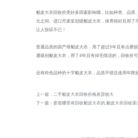
貂皮大衣回收价受好多因素影响哦，比如种类、品质、
元之间。进口丹麦皇冠级貂皮大衣，保养得好且用了不超过
让人惊叹不已！
普通品质的国产母貂皮大衣，用了超过5年且有点磨损的
通级别貂皮大衣，用了4年且有掉毛情况的，回收价可能在
还有特色品种的十字貂皮大衣，品质不错且使用年限短的
上一篇：
二手貂皮大衣回收价格差异较大
下一篇：
娄底哪里有回收貂皮大衣的,貂皮大衣回收渠