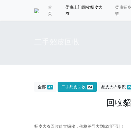
首
娄底上门回收貂皮大
娄底貂
页
衣
收
二手貂皮回收
全部
二手貂皮回收
貂皮大衣常识
47
24
2
回收貂
貂皮大衣回收价大揭秘，价格差异大到你想不到！