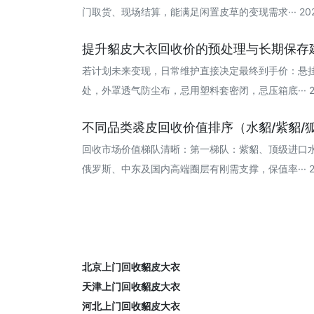
门取货、现场结算，能满足闲置皮草的变现需求··· 2026
提升貂皮大衣回收价的预处理与长期保存
若计划未来变现，日常维护直接决定最终到手价：悬
处，外罩透气防尘布，忌用塑料套密闭，忌压箱底··· 202
不同品类裘皮回收价值排序（水貂/紫貂/狐
回收市场价值梯队清晰：第一梯队：紫貂、顶级进口
俄罗斯、中东及国内高端圈层有刚需支撑，保值率··· 202
北京上门回收貂皮大衣
天津上门回收貂皮大衣
河北上门回收貂皮大衣