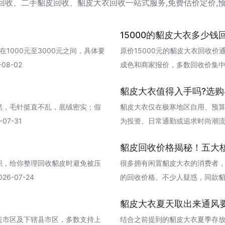
皮回收、二手貂皮回收、貂皮大衣回收一站式服务,免费估价定价,预约
15000的貂皮大衣多少钱
在1000元至3000元之间，具体要
原价15000元的貂皮大衣回收价
08-02
成色和商家报价，多数回收价集中在500
貂皮大衣值得入手吗?选
然，毛针挺直不乱，底绒密实；假
貂皮大衣仅在极寒地区自用、预
07-31
为投资、日常通勤或追求时尚潮流则不值
貂皮回收价格揭秘！五大
识，给你整理回收貂皮时避免被压
很多拥有闲置貂皮大衣的消费者
6-07-24
的回收价格。不少人疑惑，同款貂皮大衣
貂皮大衣夏天取出来通风
盖市区及下辖县市区，多数支持上
结合之前提到的貂皮大衣夏季存