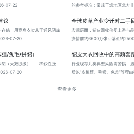
-07-22
的参考标准：常规干燥地区‌北方非梅雨季
建议
全球皮草产业变迁对二手
挂存储：用宽肩衣架悬于通风阴凉
宏观层面，貂皮回收价受上游与
6-07-20
疫情前约6600万张回落至约2500万
狸/兔毛/拼貂）
貂皮大衣回收中的高频套
水貂（天鹅绒级）——稀缺性强，
行业现存几类典型风险需警惕：虚高报
6-07-20
后以“皮板硬、毛稀、色差”等理由砍至三
查看更多